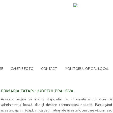
RE
GALERIE FOTO
CONTACT
MONITORUL OFICIAL LOCAL
PRIMARIA TATARU, JUDETUL PRAHOVA
Această pagină vă stă la dispoziţie cu informaţii în legătură cu
administraţia locală, dar şi despre comunitatea noastră. Parcurgând
aceste pagini nădăjduim că veţi fi atraşi de aceste locuri care vă primesc