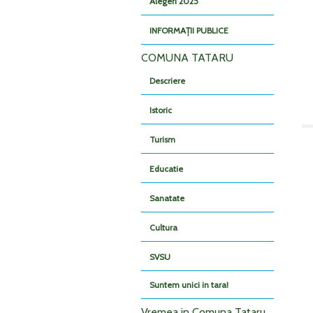
Alegeri 2025
INFORMAȚII PUBLICE
COMUNA TATARU
Descriere
Istoric
Turism
Educatie
Sanatate
Cultura
SVSU
Suntem unici in tara!
Vremea in Comuna Tataru