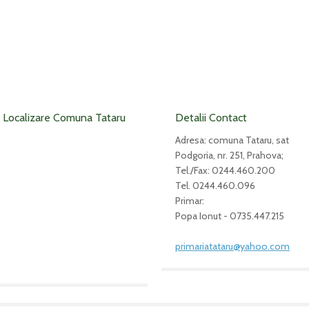
Localizare Comuna Tataru
Detalii Contact
Adresa: comuna Tataru, sat
Podgoria, nr. 251, Prahova;
Tel./Fax: 0244.460.200
Tel. 0244.460.096
Primar:
Popa Ionut - 0735.447.215
primariatataru@yahoo.com