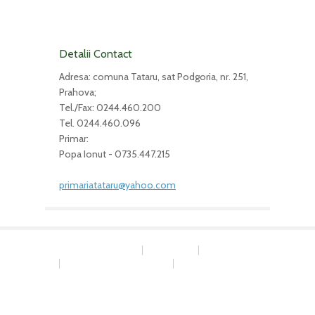
Detalii Contact
Adresa: comuna Tataru, sat Podgoria, nr. 251,
Prahova;
Tel./Fax: 0244.460.200
Tel. 0244.460.096
Primar:
Popa Ionut - 0735.447.215
primariatataru@yahoo.com
COLTUL TANARULUI
Alegeri 2024
Alegeri 2025
MONITORUL OFICIAL LOCAL
INFORMAȚII PUBLICE
Web design
by
Play Solutions