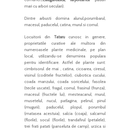
mari cu arbori seculari).
Dintre arbusti domina alunul,porumbarul,
macesul, paducelul, catina, murul si cornul.
Locuitorii din
Tataru
cunosc in genere,
proprietatile curative ale multora din
numeroasele plante medicinale, pe plan
local, utilizandu-se denumirea populara
pentru identificare. Astfel de plante sunt:
cimbrisorul de mai , catina, cicoarea, ciresul,
visinul (coditele fructelor), ciubotica cucului,
coada manzului, coada soricelului, fasolea
(tecile uscate), fragul, cornul, frasinul (frunza),
macesul (fructele lui), mesteacanul, murul,
musetelul, nucul, patlagina, pelinul, pinul
(mugurii), paducelul, plopul, porumbul
(matasea acestuia), salcia (coaja), salcamul
(florile), socul (florile), trandafirul (petalele),
trei frati patati (panseluta de camp), urzica si