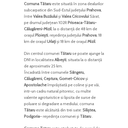
Comuna Tătaru
este situată în zona dealurilor
subcarpatice din Sud-Estul judeţului
Prahova
,
între
Valea Buzăului
şi
Valea Cricovului
Sărat,
pe drumul judeţean 102R
Priseaca-Tătaru-
Călugăreni-Mizil
, la o distanţă de 48 km de
oraşul
Ploieşti
, reşedinţa judeţului
Prahova
, 18
km de oraşul
Urlaţi
şi 18 km de oraşul
Mizil
.
Din centrul comunei
Tătaru
se poate ajunge la
DN1 in localitatea
Albeşti
, situata la o distanţă
de aproximativ 25 km.
Încadrată între comunele
Sângeru,
Călugăreni, Ceptura, Gornet-Cricov
şi
Apostolache
împrăştiată pe coline şi pe văi,
intr-un cadru natural pitoresc, cu multe
valente agroturistice si lipsita de surse de
poluare si degradare a mediului, comuna
Tătaru
este alcătuită din trei sate:
Siliştea,
Podgoria
– reşedinţa comunei şi
Tătaru
.