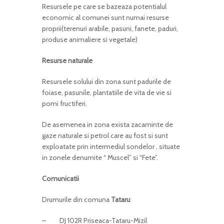
Resursele pe care se bazeaza potentialul
economic al comunei sunt numai resurse
proprii(terenuri arabile, pasuni, fanete, paduri,
produse animaliere si vegetale)
Resurse naturale
Resursele solului din zona sunt padurile de
foiase, pasunile, plantatiile de vita de vie si
pomi fructiferi.
De asemenea in zona exista zacaminte de
gaze naturale si petrol care au fost si sunt
exploatate prin intermediul sondelor , situate
in zonele denumite “ Muscel” si “Fete”.
Comunicatii
Drumurile din comuna
Tataru
:
– DJ 102R Priseaca-Tataru-Mizil