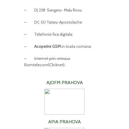
– DJ 238 Sangeru- Malu Rosu
– DC 50 Tataru-Apostolache
– Telefonie fixa digitala;
–
Acoperire GSM
in toata comuna;
– Internet prin reteaua
Romtelecom(Clicknet).
AJOFM PRAHOVA
APIA PRAHOVA