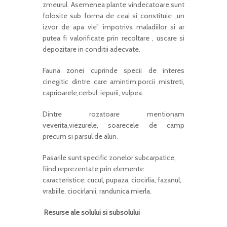
zmeurul. Asemenea plante vindecatoare sunt
folosite sub forma de ceai si constituie „un
izvor de apa vie” impotriva maladiilor si ar
putea fi valorificate prin recoltare , uscare si
depozitare in conditii adecvate.
Fauna zonei cuprinde specii de interes
cinegitic dintre care amintim:porcii mistreti,
caprioarele,cerbul, iepurii, vulpea.
Dintre rozatoare mentionam
veverita,viezurele, soarecele de camp
precum si parsul de alun.
Pasarile sunt specific zonelor subcarpatice,
fiind reprezentate prin elemente
caracteristice: cucul, pupaza, ciocirlia, fazanul,
vrabiile, ciocirlanii, randunica,mierla.
Resurse ale solului si subsolului