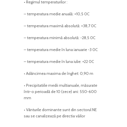
• Regimul temperaturilor :
– temperatura medie anuală: +10,5 0C
– temperatura maximă absolută: +38,7 0C
– temperatura minimă absolută: -28,5 0C
– temperatura medie în luna ianuarie -3 0C
– temperatura medie în luna iulie: +22 0C
• Adâncimea maxima de înghet: 0,90 m
• Precipitatiile medii multianuale, măsurate
într-o perioadă de 10 (zece) ani: 550-600
mm
• Vânturile dominante sunt din sectorul NE
sau se canalizează pe directia văilor