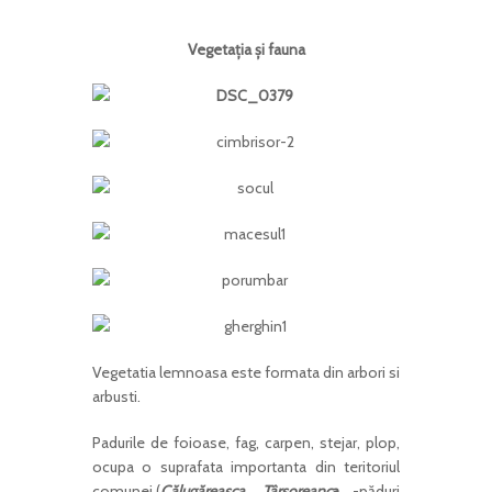
Vegetaţia şi fauna
Vegetatia lemnoasa este formata din arbori si
arbusti.
Padurile de foioase, fag, carpen, stejar, plop,
ocupa o suprafata importanta din teritoriul
comunei.(
Călugăreasca
,
Târşoreanc
a
-păduri