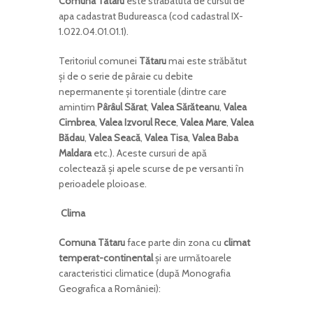
Comuna Tataru
este strabatuta de cursul de
apa cadastrat Budureasca (cod cadastral IX-
1.022.04.01.01.1).
Teritoriul comunei
Tătaru
mai este străbătut
şi de o serie de pâraie cu debite
nepermanente şi torentiale (dintre care
amintim
Pârâul Sărat
,
Valea Sărăteanu
,
Valea
Cimbrea
,
Valea Izvorul Rece
,
Valea Mare
,
Valea
Bădau
,
Valea Seacă
,
Valea Tisa
,
Valea Baba
Maldara
etc.). Aceste cursuri de apă
colectează şi apele scurse de pe versanti în
perioadele ploioase.
Clima
Comuna Tătaru
face parte din zona cu
climat
temperat-continental
şi are următoarele
caracteristici climatice (după Monografia
Geografica a României):